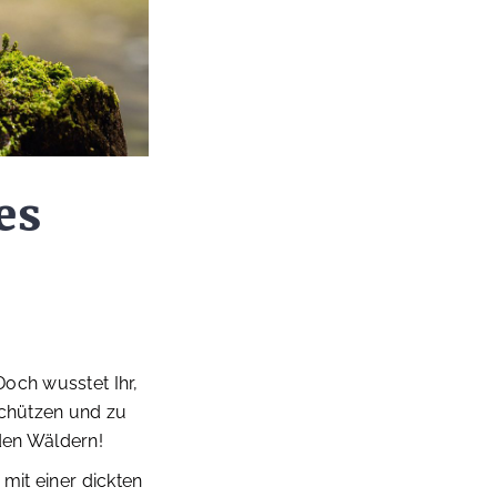
es
och wusstet Ihr,
schützen und zu
den Wäldern!
mit einer dickten