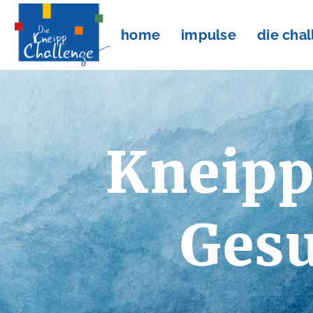
home
impulse
die cha
Kneipp
Gesu