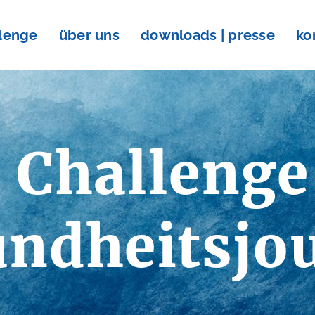
llenge
über uns
downloads | presse
ko
 Challenge
ndheitsjo