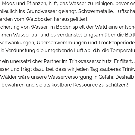
 Moos und Pflanzen, hilft, das Wasser zu reinigen, bevor es 
hließlich ins Grundwasser gelangt. Schwermetalle, Luftsch
werden vom Waldboden herausgefiltert.
icherung von Wasser im Boden spielt der Wald eine entsche
en Wasser auf und es verdunstet langsam über die Blätt
Schwankungen, Überschwemmungen und Trockenperioden 
ie Verdunstung die umgebende Luft ab, d.h. die Temperatu
 ein unersetzlicher Partner im Trinkwasserschutz. Er filtert,
sser und trägt dazu bei, dass wir jeden Tag sauberes Trin
 Wälder wäre unsere Wasserversorgung in Gefahr. Deshalb is
 bewahren und sie als kostbare Ressource zu schützen!