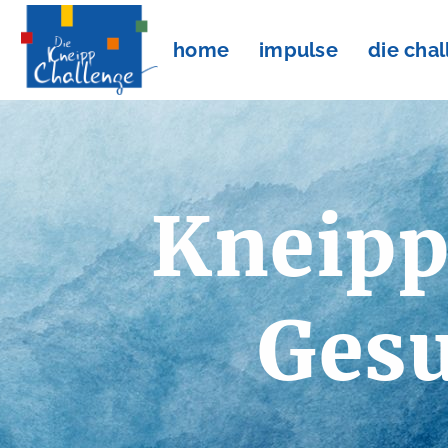
home
impulse
die cha
Kneipp
Gesu