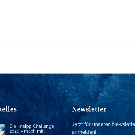
uelles
Newsletter
Jetzt für unseren Newslette
Die Kneipp Challenge
2026 – mach mit!
anmelden!