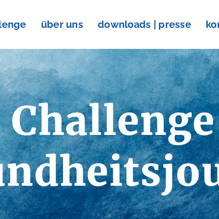
llenge
über uns
downloads | presse
ko
 Challenge
ndheitsjo