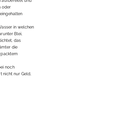
 aufbereitet und
n oder
 eingehalten
Wasser in welchen
runter Blei,
ichtet, das
ämter die
verpacktem
bei noch
 nicht nur Geld,