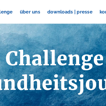
llenge
über uns
downloads | presse
ko
 Challenge
ndheitsjo