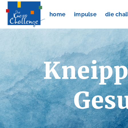
home
impulse
die cha
Kneipp
Gesu