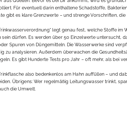
 aus Quellen. Bevor es bei Dir ankommt, wird es gründlich
lliert. Für eventuell darin enthaltene Schadstoffe, Bakterie
 gibt es klare Grenzwerte – und strenge Vorschriften, die
Trinkwasserverordnung“ legt genau fest, welche Stoffe im 
sein dürfen. Es werden über 50 Einzelwerte untersucht, da
 oder Spuren von Düngemitteln. Die Wasserwerke sind verpfl
g zu analysieren. Außerdem überwachen die Gesundheits
geln. Es gibt Hunderte Tests pro Jahr – oft mehr, als bei 
Trinkflasche also bedenkenlos am Hahn auffüllen – und da
iden. Übrigens: Wer regelmäßig Leitungswasser trinkt, spart
auch die Umwelt.