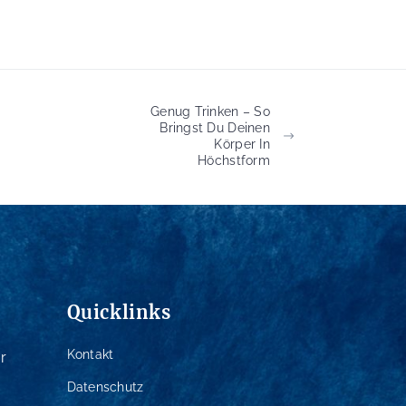
Genug Trinken – So
Bringst Du Deinen
Körper In
Höchstform
Quicklinks
Kontakt
r
Datenschutz