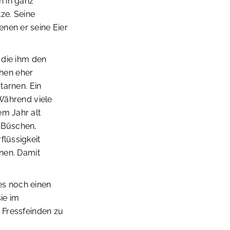
n in ganz
ze. Seine
nen er seine Eier
 die ihm den
hen eher
tarnen. Ein
 Während viele
em Jahr alt
n Büschen,
flüssigkeit
enen. Damit
es noch einen
ie im
r Fressfeinden zu