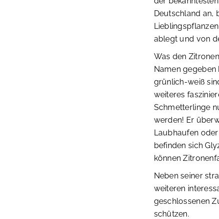
der bekanntesten 
Deutschland an, 
Lieblingspflanzen
ablegt und von de
Was den Zitronenf
Namen gegeben ha
grünlich-weiß sin
weiteres faszinie
Schmetterlinge nu
werden! Er überw
Laubhaufen oder z
befinden sich Gly
können Zitronenfa
Neben seiner str
weiteren interess
geschlossenen Zus
schützen.