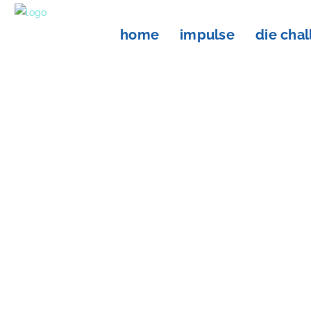
home
impulse
die cha
Kneipp
Gesu