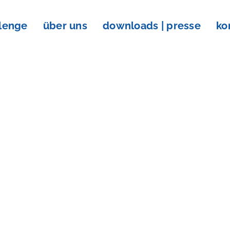
llenge
über uns
downloads | presse
ko
 Challenge
ndheitsjo