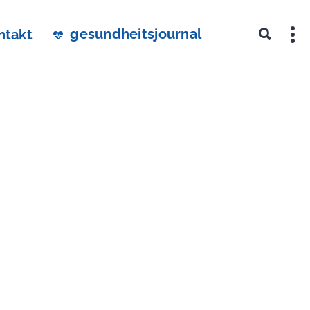
gesundheitsjournal
ntakt
 2026 -
urnal