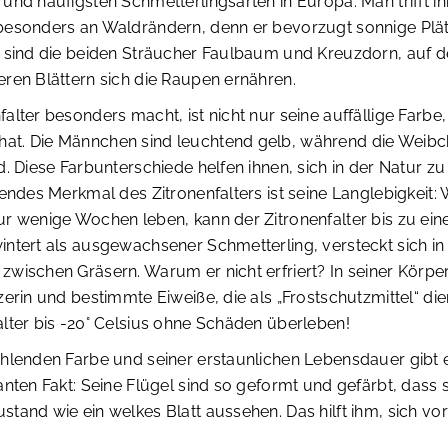
und häufigsten Schmetterlingsarten in Europa. Man trifft ih
besonders an Waldrändern, denn er bevorzugt sonnige Plät
 sind die beiden Sträucher Faulbaum und Kreuzdorn, auf de
ren Blättern sich die Raupen ernähren.
alter besonders macht, ist nicht nur seine auffällige Farbe,
t. Die Männchen sind leuchtend gelb, während die Weibc
d. Diese Farbunterschiede helfen ihnen, sich in der Natur zu 
rendes Merkmal des Zitronenfalters ist seine Langlebigkeit:
r wenige Wochen leben, kann der Zitronenfalter bis zu ein
intert als ausgewachsener Schmetterling, versteckt sich i
wischen Gräsern. Warum er nicht erfriert? In seiner Körper
zerin und bestimmte Eiweiße, die als „Frostschutzmittel“ di
lter bis -20° Celsius ohne Schäden überleben!
ahlenden Farbe und seiner erstaunlichen Lebensdauer gibt 
anten Fakt: Seine Flügel sind so geformt und gefärbt, dass s
tand wie ein welkes Blatt aussehen. Das hilft ihm, sich vo