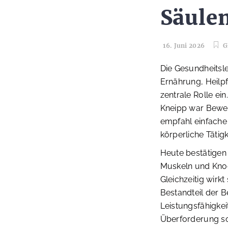
Säule
16. Juni 2026
G
Die Gesundheitsl
Ernährung, Heilp
zentrale Rolle ei
Kneipp war Bewegu
empfahl einfache 
körperliche Tätigk
Heute bestätigen
Muskeln und Knoc
Gleichzeitig wirkt
Bestandteil der 
Leistungsfähigkei
Überforderung so