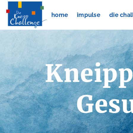
home
impulse
die cha
Kneipp
Gesu