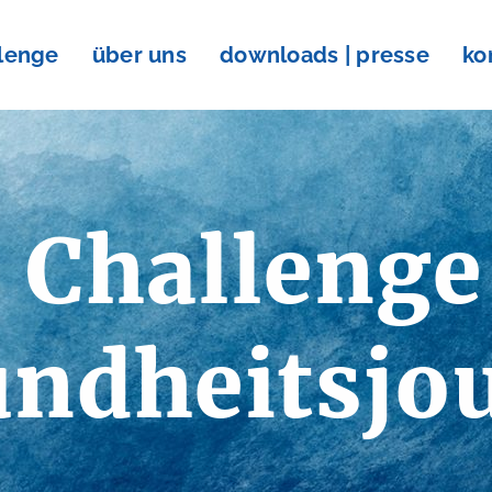
llenge
über uns
downloads | presse
ko
 Challenge
ndheitsjo