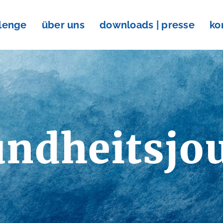
llenge
über uns
downloads | presse
ko
ndheitsjo