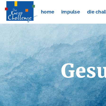
home
impulse
die cha
Gesu