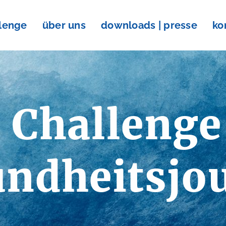
llenge
über uns
downloads | presse
ko
 Challenge
ndheitsjo