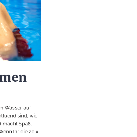
mmen
im Wasser auf
ltuend sind, wie
nd macht Spaß.
enn Ihr die 20 x