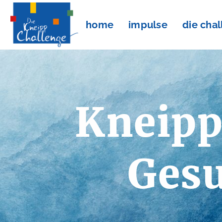
home
impulse
die cha
Kneipp
Gesu